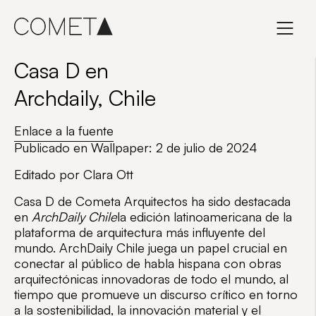
Skip
to
content
Casa D en
Archdaily, Chile
Enlace a la fuente
Publicado en Wallpaper: 2 de julio de 2024
Editado por Clara Ott
Casa D de Cometa Arquitectos ha sido destacada
en
ArchDaily Chile
la edición latinoamericana de la
plataforma de arquitectura más influyente del
mundo. ArchDaily Chile juega un papel crucial en
conectar al público de habla hispana con obras
arquitectónicas innovadoras de todo el mundo, al
tiempo que promueve un discurso crítico en torno
a la sostenibilidad, la innovación material y el