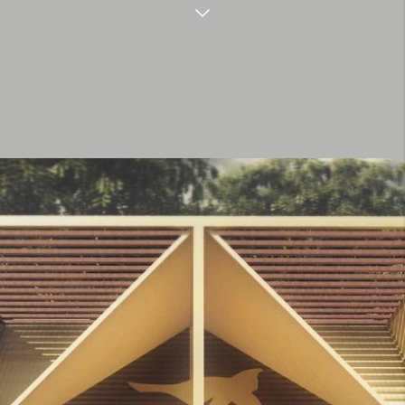
Comercial. Kigali (Ruanda) y Nairobi
(Kenia). Finalizado. 2023
Esta iniciativa consiste en desarrollar una estación
de intercambio de baterías modular y escalable
destinada a servir de base para una red regional
establecida por una empresa de movilidad
eléctrica de África Oriental. Estas estaciones deben
cumplir criterios específicos, como la
sostenibilidad, la rentabilidad, la seguridad, la
modularidad, la escalabilidad y la facilidad de
montaje y desmontaje. Además, deben exhibir una